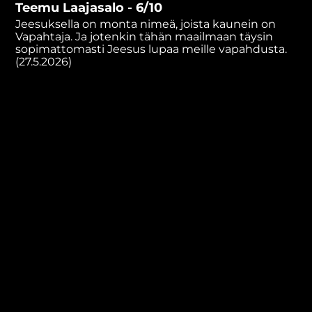
Teemu Laajasalo - 6/10
minutes,
20
Jeesuksella on monta nimeä, joista kaunein on
seconds
Vapahtaja. Ja jotenkin tähän maailmaan täysin
sopimattomasti Jeesus lupaa meille vapahdusta.
(27.5.2026)