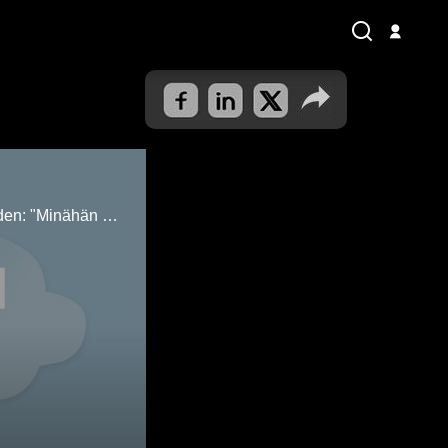
Tavaroiden läpikäynti muuttoa varten paljasti Annamari Jukolle armottoman totuuden: "Minähän olen materialisti!"