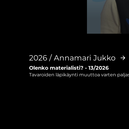
0
seconds
of
2
minutes,
2026 / Annamari Jukko
59
seconds
Volume
Olenko materialisti? - 13/2026
90%
Tavaroiden läpikäynti muuttoa varten palja