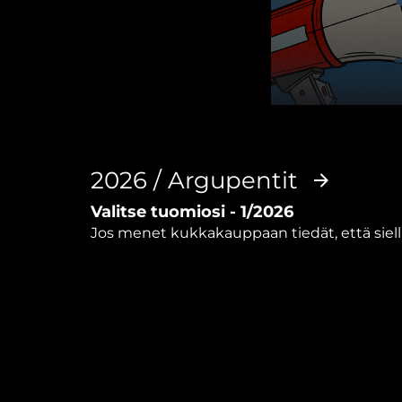
0
seconds
of
15
minutes,
2026 / Argupentit
16
seconds
Volume
Valitse tuomiosi - 1/2026
90%
Jos menet kukkakauppaan tiedät, että siell