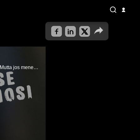
Jos menet kukkakauppaan tiedät, että siellä on kukkia ja kenkäkaupassa kenkiä. Mutta jos menet tuomiokapituliin, niin mitä sieltä saa?