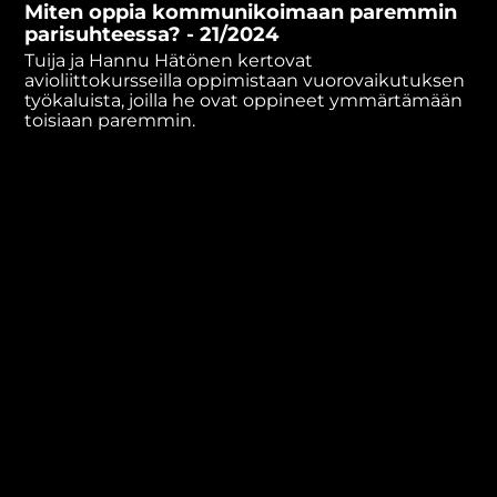
Miten oppia kommunikoimaan paremmin
minutes,
48
parisuhteessa? - 21/2024
seconds
Tuija ja Hannu Hätönen kertovat
avioliittokursseilla oppimistaan vuorovaikutuksen
työkaluista, joilla he ovat oppineet ymmärtämään
toisiaan paremmin.