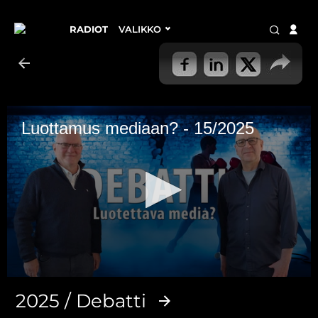
RADIOT
VALIKKO
Luottamus mediaan? - 15/2025
0
seconds
2025 / Debatti
of
51