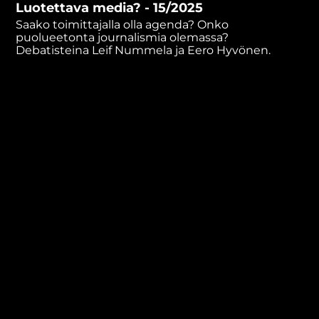
Luotettava media? - 15/2025
minutes,
38
Saako toimittajalla olla agenda? Onko
seconds
puolueetonta journalismia olemassa?
Debatisteina Leif Nummela ja Eero Hyvönen.