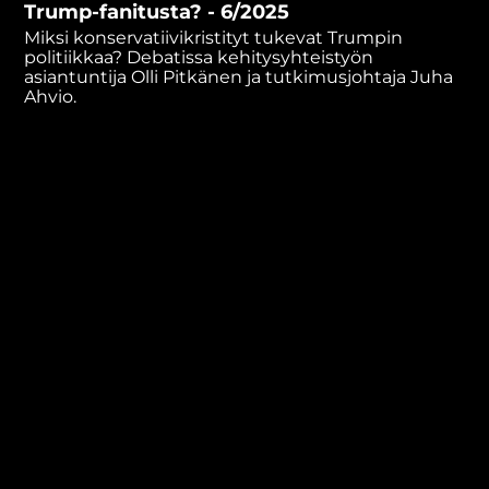
Trump-fanitusta? - 6/2025
minutes,
54
Miksi konservatiivikristityt tukevat Trumpin
seconds
politiikkaa? Debatissa kehitysyhteistyön
asiantuntija Olli Pitkänen ja tutkimusjohtaja Juha
Ahvio.