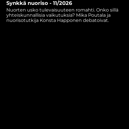
Synkkä nuoriso - 11/2026
minutes,
19
Nuorten usko tulevaisuuteen romahti. Onko sillä
seconds
yhteiskunnallisia vaikutuksia? Mika Poutala ja
nuorisotutkija Konsta Happonen debatoivat.