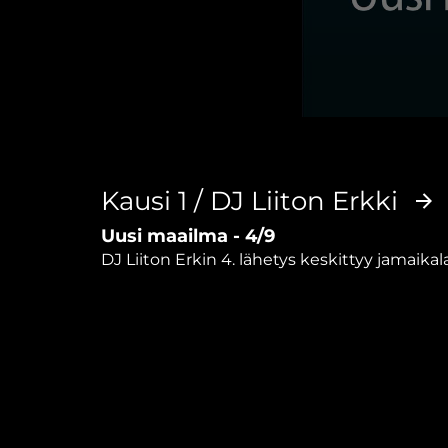
0
seconds
of
44
minutes,
Kausi 1 / DJ Liiton Erkki
58
seconds
Volume
Uusi maailma - 4/9
90%
DJ Liiton Erkin 4. lähetys keskittyy jama