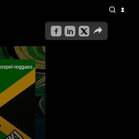
DJ Liiton Erkin 4. lähetys keskittyy jamaikalaiseen uuden sukupolven moderniin gospel-reggaeseen.