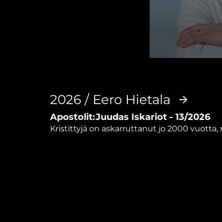
0
seconds
of
3
minutes,
2026 / Eero Hietala
17
seconds
Volume
Apostolit:Juudas Iskariot - 13/2026
90%
Kristittyjä on askarruttanut jo 2000 vuotta