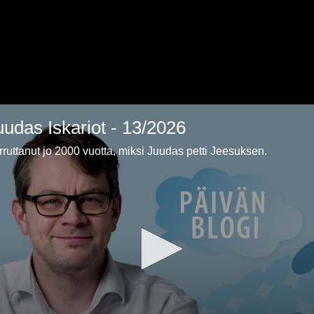
uudas Iskariot - 13/2026
arruttanut jo 2000 vuotta, miksi Juudas petti Jeesuksen.