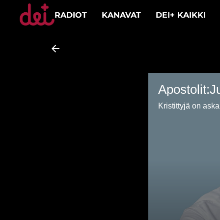
RADIOT
KANAVAT
DEI+ KAIKKI
Apostolit:J
Kristittyjä on ask