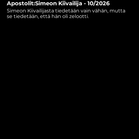
Apostolit:Simeon Kiivailija - 10/2026
minutes,
2
Simeon Kiivailijasta tiedetään vain vähän, mutta
seconds
se tiedetään, että hän oli zelootti.