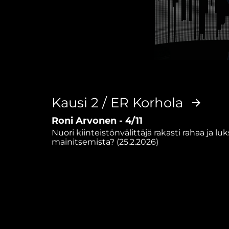
0
seconds
of
1
hour,
Kausi 2 / ER Korhola
1
minute,
Roni Arvonen - 4/11
49
seconds
Volume
Nuori kiinteistönvälittäjä rakasti rahaa ja l
90%
mainitsemista? (25.2.2026)