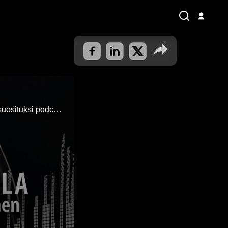
Nuori kiinteistönvälittäjä rakasti rahaa ja luksusta kunnes kyllästyi. Miten tie johti suosituksi podcastaajaksi, joka ei häpeä Jeesuksen mainitsemista? (25.2.2026)