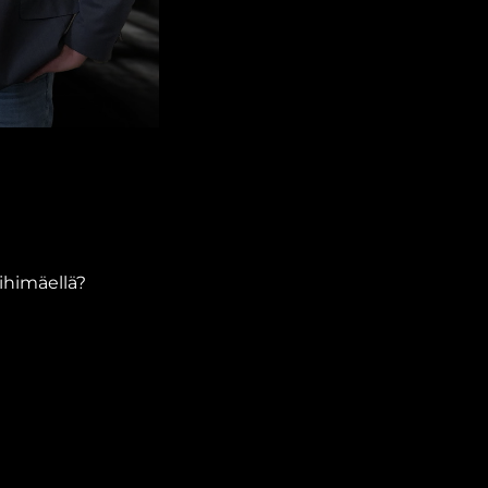
iihimäellä?