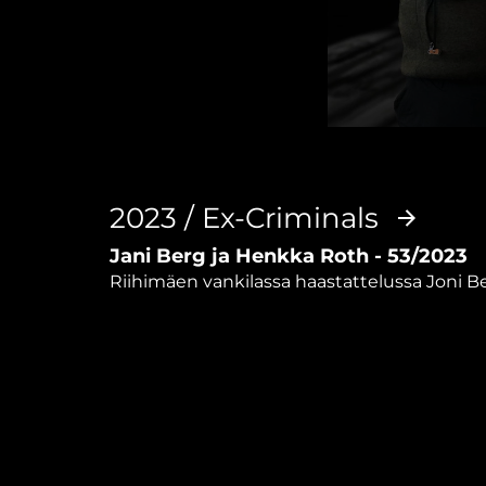
0
seconds
of
46
minutes,
2023 / Ex-Criminals
14
seconds
Volume
Jani Berg ja Henkka Roth - 53/2023
90%
Riihimäen vankilassa haastattelussa Joni Ber