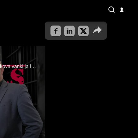
Riihimäen vankilassa haastattelussa Joni Berg ja Henry Roth. Millaista on olla uskova vanki ja lusia Riihimäellä?