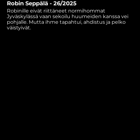
Robin Seppälä - 26/2025
minutes,
32
Robinille eivät riittäneet normihommat
seconds
Jyväskylässä vaan sekoilu huumeiden kanssa vei
pohjalle. Mutta ihme tapahtui, ahdistus ja pelko
väistyivät.