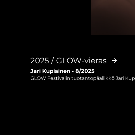
0
seconds
of
34
minutes,
2025 / GLOW-vieras
36
seconds
Volume
Jari Kupiainen - 8/2025
90%
GLOW Festivalin tuotantopäällikkö Jari Kupi