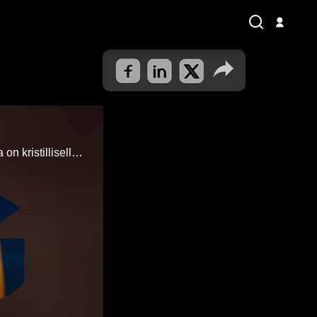
GLOW Festivalin tuotantopäällikkö Jari Kupiainen kertoo, mikä merkitys GLOW:lla on kristilliselle tapahtuma-alalle.