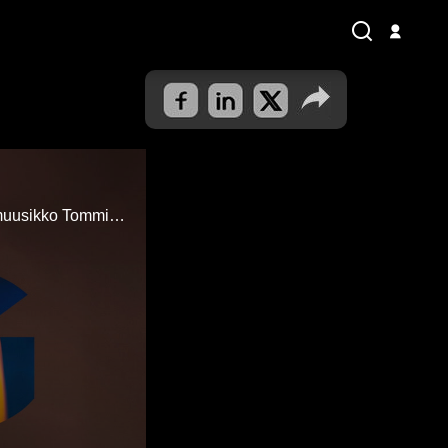
Vieraana on Glow festivalin johtoryhmän jäsen, musiikkibisneksen moniosaaja, muusikko Tommi Kalenius.