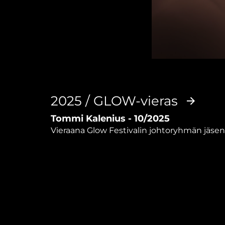
0
seconds
of
37
minutes,
2025 / GLOW-vieras
34
seconds
Volume
Tommi Kalenius - 10/2025
90%
Vieraana Glow Festivalin johtoryhmän jäse