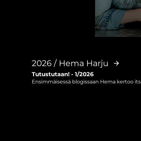
0
seconds
of
2
minutes,
2026 / Hema Harju
39
seconds
Volume
Tutustutaan! - 1/2026
90%
Ensimmäisessä blogissaan Hema kertoo itse