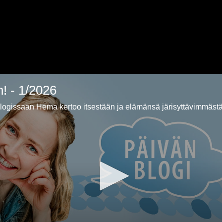
n! - 1/2026
ogissaan Hema kertoo itsestään ja elämänsä järisyttävimmästä