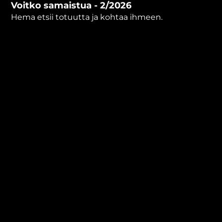
Voitko samaistua - 2/2026
minutes,
33
Hema etsii totuutta ja kohtaa ihmeen.
seconds