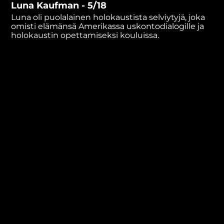
Luna Kaufman - 5/18
minutes,
23
Luna oli puolalainen holokaustista selviytyjä, joka
seconds
omisti elämänsä Amerikassa uskontodialogille ja
holokaustin opettamiseksi kouluissa.