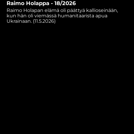
Raimo Holappa - 18/2026
hour,
52
Raimo Holapan elämä oli päättyä kallioseinään,
minutes,
kun hän oli viemässä humanitaarista apua
59
Ukrainaan. (11.5.2026)
seconds