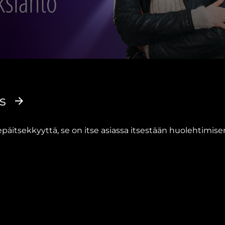
s
epäitsekkyyttä, se on itse asiassa itsestään huolehtimisen