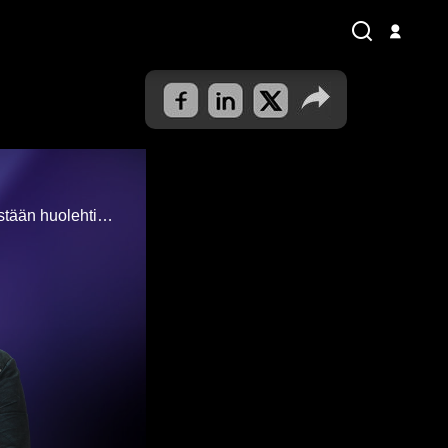
”Anteeksiantaminen toiselle ei siis ole vain epäitsekkyyttä, se on itse asiassa itsestään huolehtimisen paras muoto”, oivaltaa Eija-Riitta Korhola.