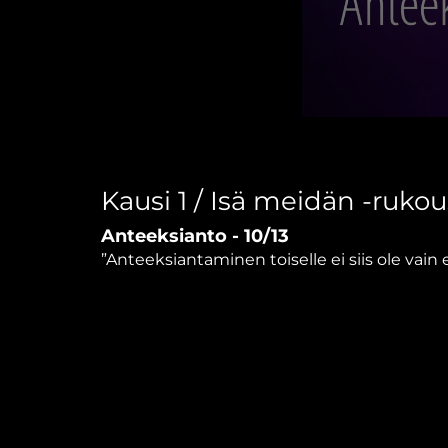
0
seconds
of
4
minutes,
Kausi 1 / Isä meidän -rukou
6
seconds
Volume
Anteeksianto - 10/13
90%
”Anteeksiantaminen toiselle ei siis ole vain 