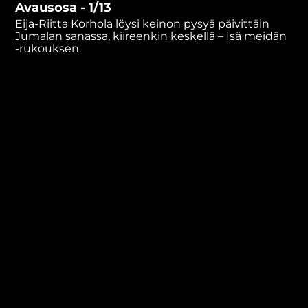
Avausosa - 1/13
minutes,
32
Eija-Riitta Korhola löysi keinon pysyä päivittäin
seconds
Jumalan sanassa, kiireenkin keskellä – Isä meidän
-rukouksen.