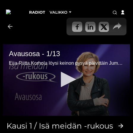
RADIOT
VALIKKO
Avausosa - 1/13
Eija-Riitta Korhola löysi keinon pysyä päivittäin Jumalan sanassa, kiireenkin keskellä, Isä meidän -rukouksen.
0
seconds
Kausi 1 / Isä meidän -rukous
of
3