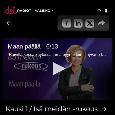
RADIOT
VALIKKO
Maan päällä - 6/13
”Päivittäisessä käytössä tämä pyyntö toimii hyvänä testinä rukouksestani. Se paljastaa minut”, oivaltaa Eija-Riitta Korhola.
0
seconds
Kausi 1 / Isä meidän -rukous
of
3