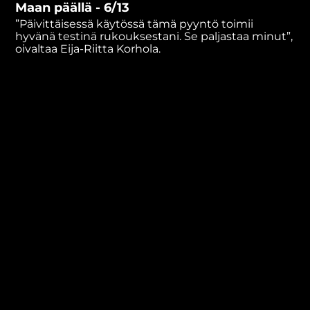
Maan päällä - 6/13
minutes,
53
”Päivittäisessä käytössä tämä pyyntö toimii
seconds
hyvänä testinä rukouksestani. Se paljastaa minut”,
oivaltaa Eija-Riitta Korhola.