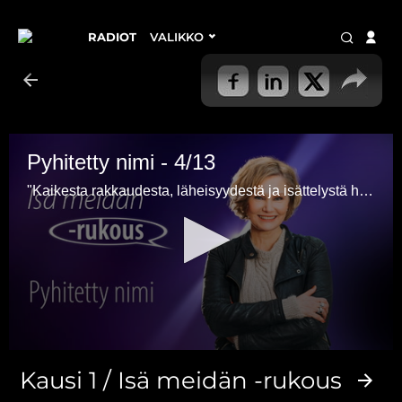
RADIOT
VALIKKO
Pyhitetty nimi - 4/13
"Kaikesta rakkaudesta, läheisyydestä ja isättelystä huolimatta ihminen on ihminen ja Jumala on Jumala", toteaa Eija-Riitta Korhola.
0
seconds
Kausi 1 / Isä meidän -rukous
of
4