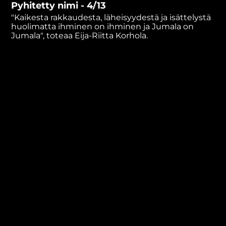
Pyhitetty nimi - 4/13
minutes,
0
"Kaikesta rakkaudesta, läheisyydestä ja isättelystä
huolimatta ihminen on ihminen ja Jumala on
Jumala", toteaa Eija-Riitta Korhola.