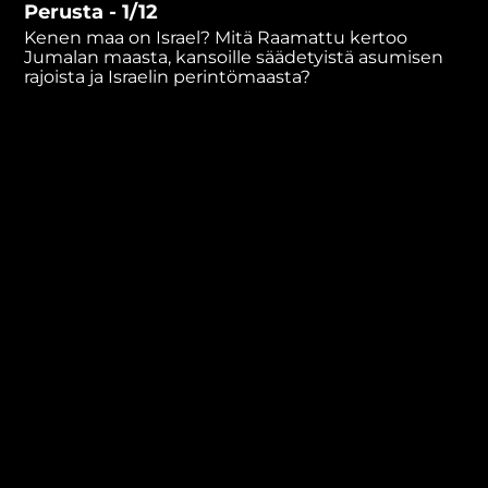
Perusta - 1/12
minutes,
2
Kenen maa on Israel? Mitä Raamattu kertoo
seconds
Jumalan maasta, kansoille säädetyistä asumisen
rajoista ja Israelin perintömaasta?