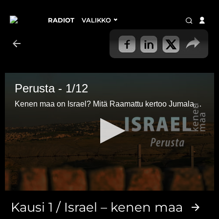
RADIOT
VALIKKO
Perusta - 1/12
Kenen maa on Israel? Mitä Raamattu kertoo Jumalan maasta, kansoille säädetyistä asumisen rajoista ja Israelin perintömaasta?
0
seconds
Kausi 1 / Israel – kenen maa
of
6