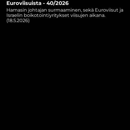
Euroviisuista - 40/2026
minutes,
57
Hamasin johtajan surmaaminen, sekä Euroviisut ja
seconds
Israelin boikotointiyritykset viisujen aikana.
(18.5.2026)