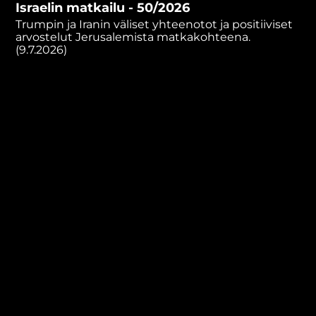
Israelin matkailu - 50/2026
minutes,
51
Trumpin ja Iranin väliset yhteenotot ja positiiviset
seconds
arvostelut Jerusalemista matkakohteena.
(9.7.2026)