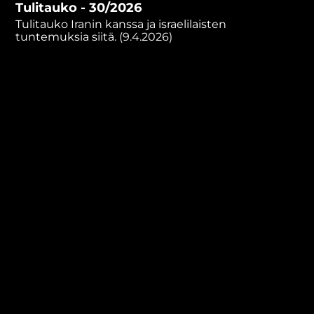
Tulitauko - 30/2026
minutes,
41
Tulitauko Iranin kanssa ja israelilaisten
seconds
tuntemuksia siitä. (9.4.2026)