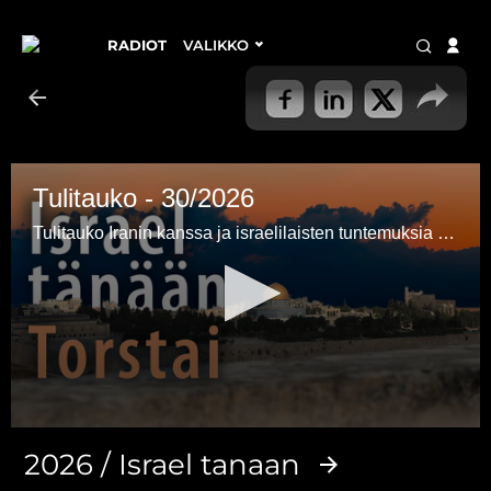
RADIOT
VALIKKO
Tulitauko - 30/2026
Tulitauko Iranin kanssa ja israelilaisten tuntemuksia siitä.
0
seconds
2026 / Israel tanaan
of
3