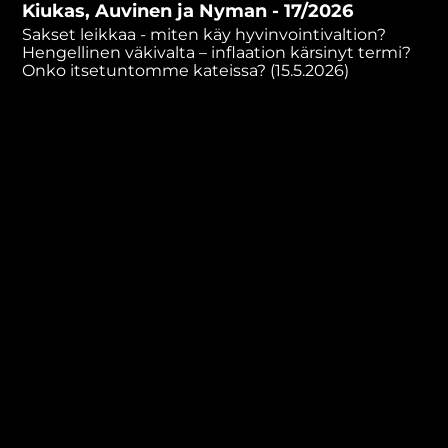
Kiukas, Auvinen ja Nyman - 17/2026
minutes,
53
Sakset leikkaa - miten käy hyvinvointivaltion?
seconds
Hengellinen väkivalta – inflaation kärsinyt termi?
Onko itsetuntomme kateissa? (15.5.2026)