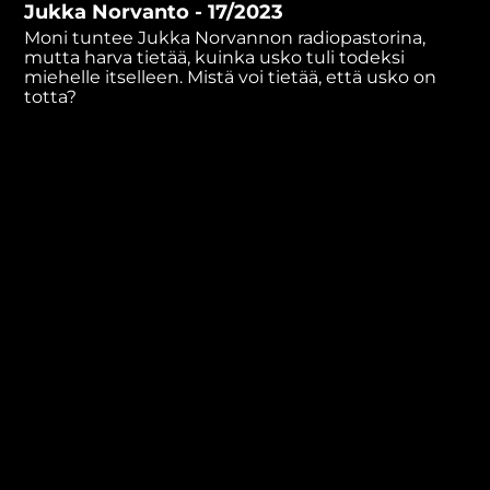
Jukka Norvanto - 17/2023
minutes,
21
Moni tuntee Jukka Norvannon radiopastorina,
seconds
mutta harva tietää, kuinka usko tuli todeksi
miehelle itselleen. Mistä voi tietää, että usko on
totta?