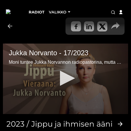
RADIOT
VALIKKO
Jukka Norvanto - 17/2023
Moni tuntee Jukka Norvannon radiopastorina, mutta harva tietää, kuinka usko tuli todeksi miehelle itselleen. Mistä voi tietää, että usko on totta?
0
seconds
2023 / Jippu ja ihmisen ääni
of
49