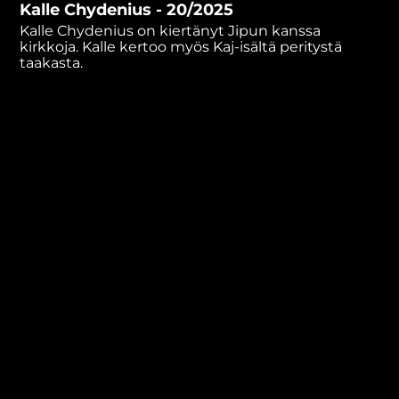
Kalle Chydenius - 20/2025
minutes,
17
Kalle Chydenius on kiertänyt Jipun kanssa
seconds
kirkkoja. Kalle kertoo myös Kaj-isältä peritystä
taakasta.