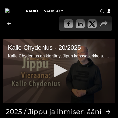
RADIOT
VALIKKO
Kalle Chydenius - 20/2025
Kalle Chydenius on kiertänyt Jipun kanssa kirkkoja. Kalle kertoo myös Kaj-isältä peritystä taakasta.
0
seconds
2025 / Jippu ja ihmisen ääni
of
52