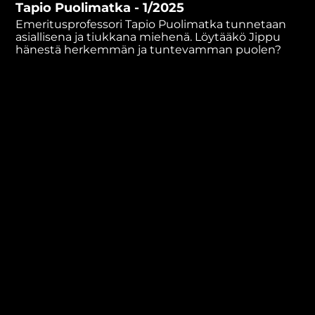
Tapio Puolimatka - 1/2025
minutes,
45
Emeritusprofessori Tapio Puolimatka tunnetaan
seconds
asiallisena ja tiukkana miehenä. Löytääkö Jippu
hänestä herkemmän ja tuntevamman puolen?