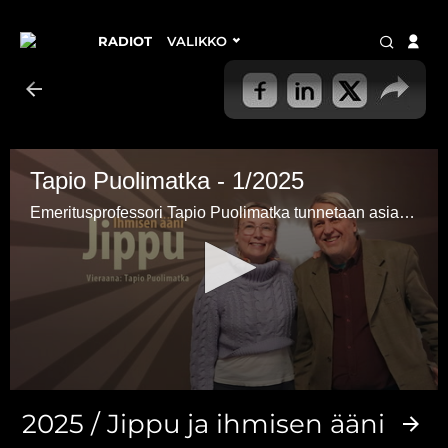
RADIOT
VALIKKO
Tapio Puolimatka - 1/2025
Emeritusprofessori Tapio Puolimatka tunnetaan asiallisena ja tiukkana miehenä. Löytääkö Jippu hänestä herkemmän ja tuntevamman puolen?
0
seconds
2025 / Jippu ja ihmisen ääni
of
45