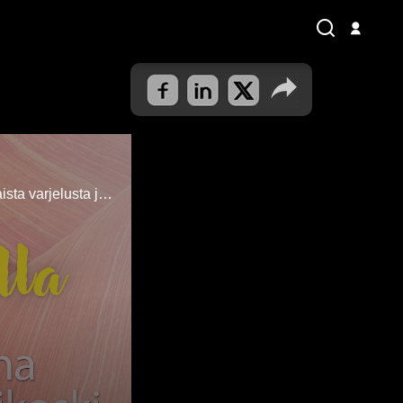
Jussi Saarikoski on tehnyt pyörämatkoja eri puolille Eurooppaa yli 40 vuotta. Millaista varjelusta ja johdatusta hän on kokenut matkoillaan? (19.6.2026)