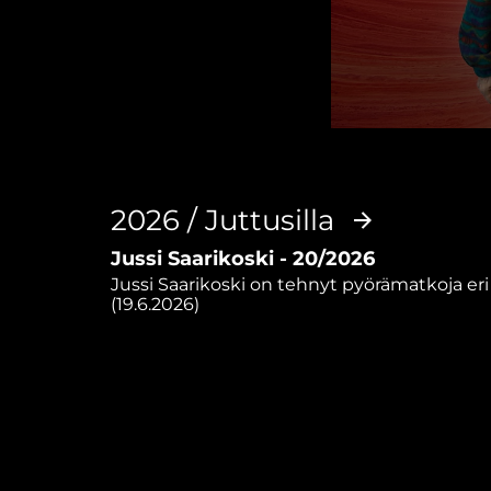
0
seconds
of
27
minutes,
2026 / Juttusilla
1
second
Volume
Jussi Saarikoski - 20/2026
90%
Jussi Saarikoski on tehnyt pyörämatkoja eri 
(19.6.2026)