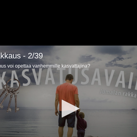
kkaus - 2/39
us voi opettaa vanhemmille kasvattajina?