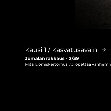
0
seconds
of
5
minutes,
Kausi 1 / Kasvatusavain
40
seconds
Volume
Jumalan rakkaus - 2/39
90%
Mitä luomiskertomus voi opettaa vanhemmi