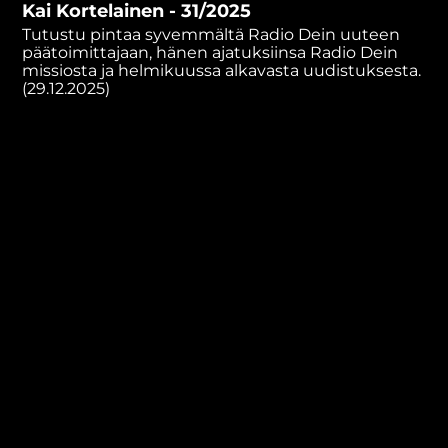
Kai Kortelainen - 31/2025
minutes,
17
Tutustu pintaa syvemmältä Radio Dein uuteen
seconds
päätoimittajaan, hänen ajatuksiinsa Radio Dein
missiosta ja helmikuussa alkavasta uudistuksesta.
(29.12.2025)