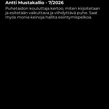
Antti Mustakallio - 7/2026
minutes,
4
Puhetaidon kouluttaja kertoo, miten kirjoitetaan
seconds
ja esitetään vaikuttava ja viihdyttävä puhe. Saat
myös monia keinoja hallita esiintymispelkoa.