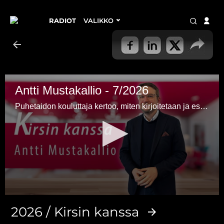
RADIOT
VALIKKO
Antti Mustakallio - 7/2026
Puhetaidon kouluttaja kertoo, miten kirjoitetaan ja esitetään vakuuttava, vaikuttava ja viihdyttävä puhe. Saat myös monia keinoja hallita esiintymispelkoa.
0
seconds
2026 / Kirsin kanssa
of
41