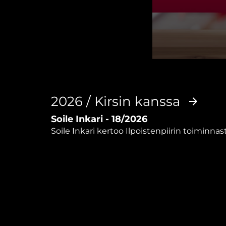
0
seconds
of
37
minutes,
2026 / Kirsin kanssa
56
seconds
Volume
Soile Inkari - 18/2026
90%
Soile Inkari kertoo Ilpoistenpiirin toiminna