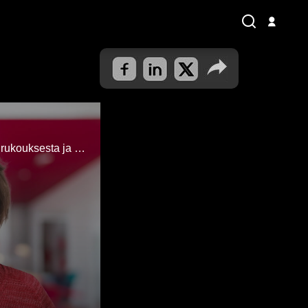
Soile Inkari kertoo Ilpoistenpiirin toiminnasta, siellä tapahtuneista parantumisista, rukouksesta ja henkilökohtaisen elämäntarinansa.