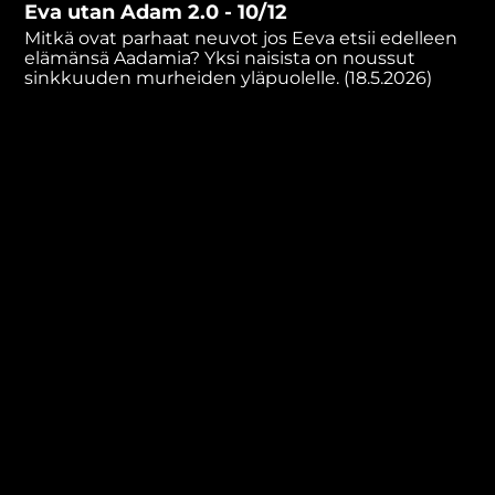
Eva utan Adam 2.0 - 10/12
minutes,
10
Mitkä ovat parhaat neuvot jos Eeva etsii edelleen
seconds
elämänsä Aadamia? Yksi naisista on noussut
sinkkuuden murheiden yläpuolelle. (18.5.2026)