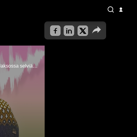
Piispa Laajasalo saa avattua tutusta mediakirkkoherrasta yllättäviä uusia sivuja. Jaksossa selviää esimerkiksi piispan huonoin saarna.