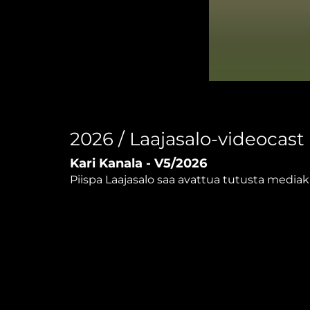
0
seconds
of
51
minutes,
2026 / Laajasalo-videocast
51
seconds
Volume
Kari Kanala - V5/2026
90%
Piispa Laajasalo saa avattua tutusta mediaki