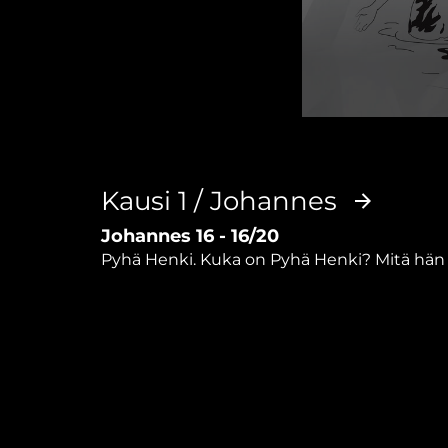
0
seconds
of
5
minutes,
Kausi 1 / Johannes
27
seconds
Volume
Johannes 16 - 16/20
90%
Pyhä Henki. Kuka on Pyhä Henki? Mitä hän