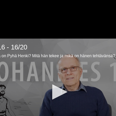
6 - 16/20
 on Pyhä Henki? Mitä hän tekee ja mikä on hänen tehtävänsä?