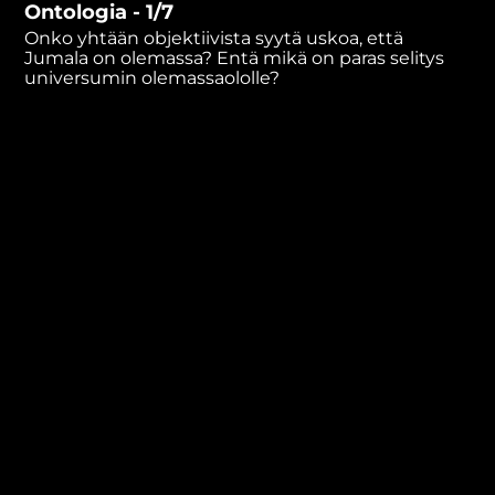
Ontologia - 1/7
minutes,
59
Onko yhtään objektiivista syytä uskoa, että
seconds
Jumala on olemassa? Entä mikä on paras selitys
universumin olemassaololle?