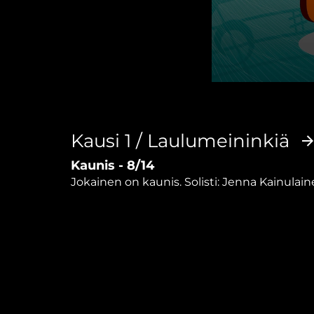
0
seconds
of
3
minutes,
Kausi 1 / Laulumeininkiä
54
seconds
Volume
Kaunis - 8/14
90%
Jokainen on kaunis. Solisti: Jenna Kainulaine