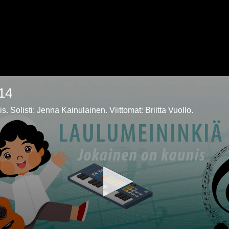
/14
. Solisti: Jenna Kainulainen. Viittomat: Briitta Vuollo.