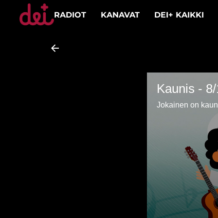
RADIOT
KANAVAT
DEI+ KAIKKI
Kaunis - 8
Jokainen on kaunis