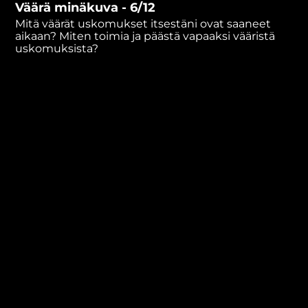
Väärä minäkuva - 6/12
minutes,
4
Mitä väärät uskomukset itsestäni ovat saaneet
seconds
aikaan? Miten toimia ja päästä vapaaksi vääristä
uskomuksista?