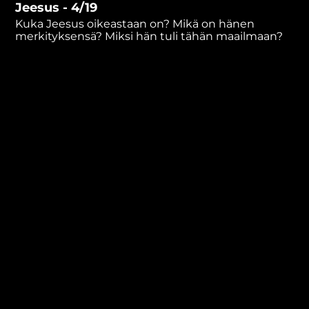
Jeesus - 4/19
minutes,
58
Kuka Jeesus oikeastaan on? Mikä on hänen
seconds
merkityksensä? Miksi hän tuli tähän maailmaan?