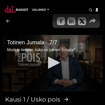
RADIOT
VALIKKO
Totinen Jumala - 7/7
Mistä te tiedätte, kuka on totinen Jumala?
0
seconds
Kausi 1 / Usko pois
of
3