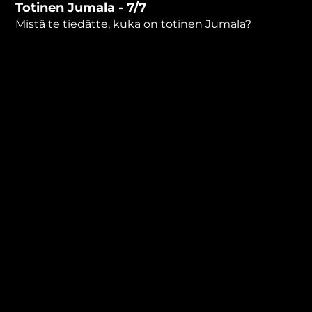
Totinen Jumala - 7/7
minutes,
1
Mistä te tiedätte, kuka on totinen Jumala?
second