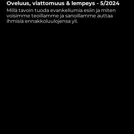
Oveluus, viattomuus & lempeys - 5/2024
minutes,
49
Millä tavoin tuoda evankeliumia esiin ja miten
seconds
voisimme teoillamme ja sanoillamme auttaa
ihmisiä ennakkoluulojensa yli.