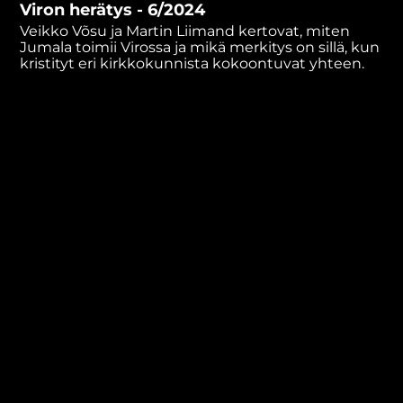
Viron herätys - 6/2024
minutes,
36
Veikko Võsu ja Martin Liimand kertovat, miten
seconds
Jumala toimii Virossa ja mikä merkitys on sillä, kun
kristityt eri kirkkokunnista kokoontuvat yhteen.