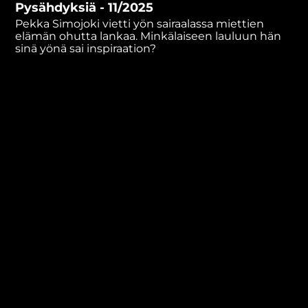
Pysähdyksiä - 11/2025
minutes,
22
Pekka Simojoki vietti yön sairaalassa miettien
seconds
elämän ohutta lankaa. Minkälaiseen lauluun hän
sinä yönä sai inspiraation?