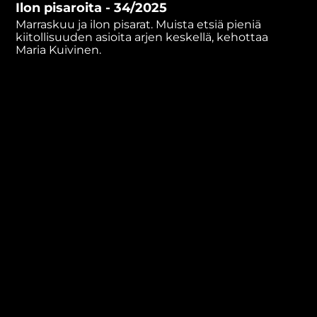
Ilon pisaroita - 34/2025
minutes,
32
Marraskuu ja ilon pisarat. Muista etsiä pieniä
seconds
kiitollisuuden asioita arjen keskellä, kehottaa
Maria Kuivinen.