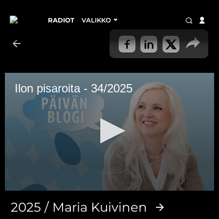
RADIOT
VALIKKO
Ilon pisaroita - 34/2025
0
seconds
2025 / Maria Kuivinen
of
3