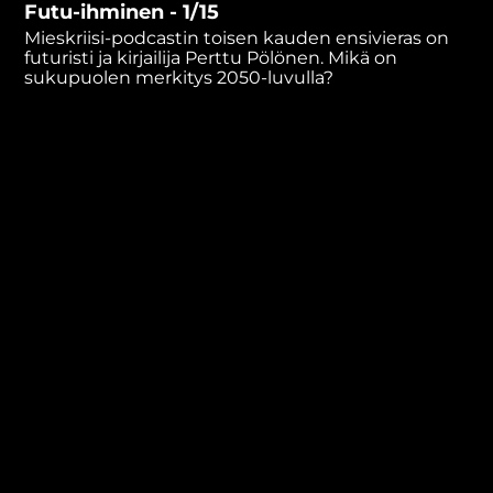
Futu-ihminen - 1/15
minutes,
41
Mieskriisi-podcastin toisen kauden ensivieras on
seconds
futuristi ja kirjailija Perttu Pölönen. Mikä on
sukupuolen merkitys 2050-luvulla?