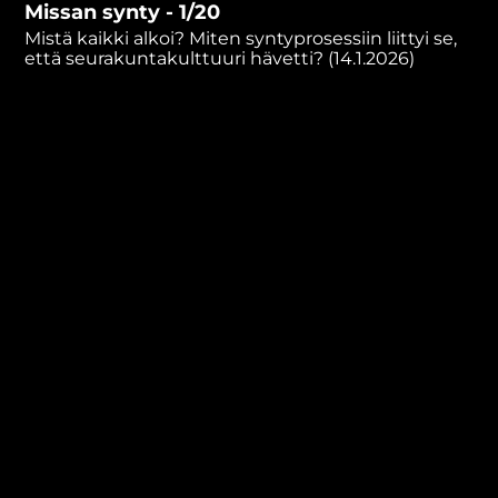
Missan synty - 1/20
minutes,
25
Mistä kaikki alkoi? Miten syntyprosessiin liittyi se,
seconds
että seurakuntakulttuuri hävetti? (14.1.2026)